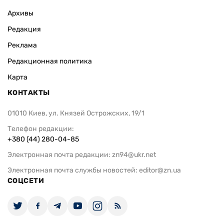
ВАС ЗАИНТЕРЕСУЕТ
В КГГА рассказали, как Киев
Сегодня в У
готовится к самым сложным
войск связи
сценариям этой зимой
ВСУ