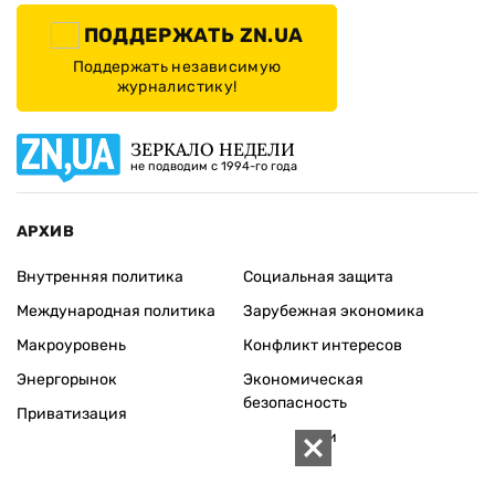
ИЗДАНИЕ
Архивы
Редакция
Реклама
Редакционная политика
Карта
КОНТАКТЫ
01010 Киев, ул. Князей Острожских, 19/1
Телефон редакции:
+380 (44) 280-04-85
Электронная почта редакции:
zn94@ukr.net
Электронная почта службы новостей:
editor@zn.ua