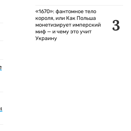
«1670»: фантомное тело
короля, или Как Польша
3
монетизирует имперский
миф — и чему это учит
Украину
е
м