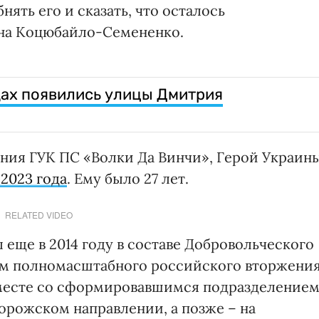
нять его и сказать, что осталось
яна Коцюбайло-Семененко.
дах появились улицы Дмитрия
ния ГУК ПС «Волки Да Винчи», Герой Украин
 2023 года
. Ему было 27 лет.
RELATED VIDEO
 еще в 2014 году в составе Добровольческого
лом полномасштабного российского вторжени
вместе со сформировавшимся подразделение
порожском направлении, а позже – на