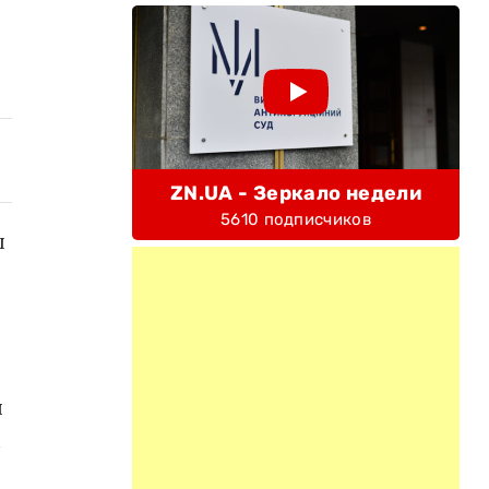
ZN.UA - Зеркало недели
5610 подписчиков
ы
я
м