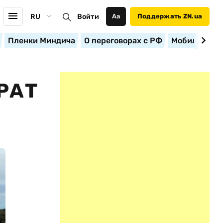
RU
Войти
Аа
Поддержать ZN.ua
Пленки Миндича
О переговорах с РФ
Мобилизация
РАТ