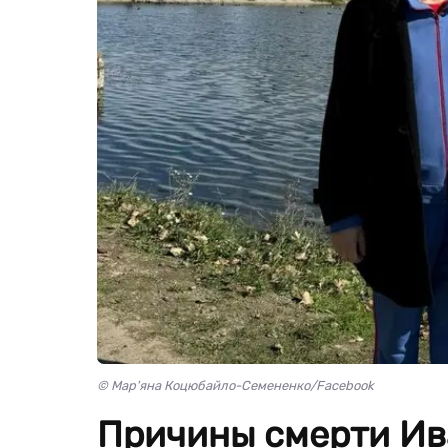
© Мар'яна Коцюбайло-Семененко/Facebook
Причины смерти Ива