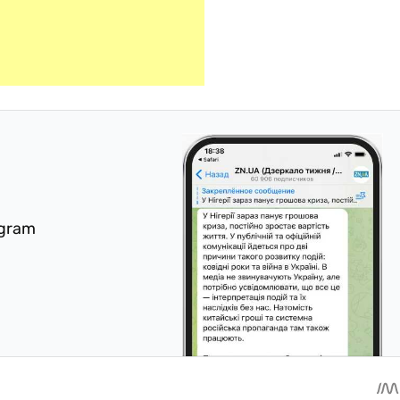
egram