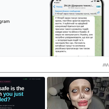
egram