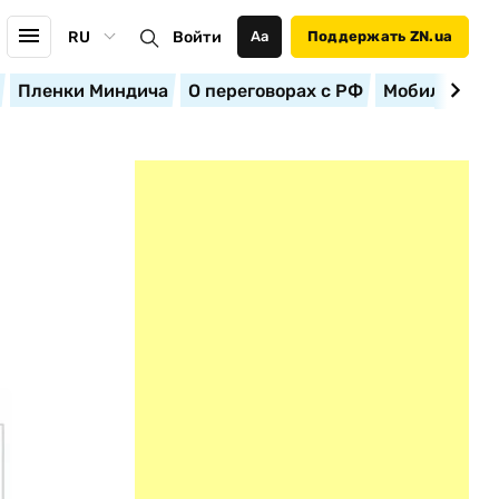
RU
Войти
Аа
Поддержать ZN.ua
Пленки Миндича
О переговорах с РФ
Мобилизация