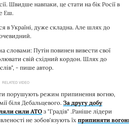
ії. Швидше навпаки, це стати на бік Росії в
е Еш.
ся в Україні, дуже складна. Але шлях до
 очевидний.
а словами: Путін повинен вивести свої
ролювати свій східний кордон. Шлях до
слів", - пише автор.
RELATED VIDEO
исти порушують режим припинення вогню,
мії біля Дебальцевого.
За другу добу
іляли сили АТО
з "Градів" .Раніше лідери
вленості не зобов'язують їх
припиняти вогон