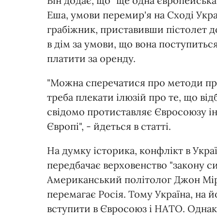
Він додає, що "ще одна європейська
Еша, умови перемир'я на Сході Укр
грабіжник, приставивши пістолет до
в дім за умови, що вона поступить
платити за оренду.
"Можна сперечатися про методи про
треба плекати ілюзій про те, що від
свідомо протиставляє Євросоюзу ін
Європі", - йдеться в статті.
На думку історика, конфлікт в Украї
передбачає верховенство "закону си
Американський політолог Джон Мір
перемагає Росія. Тому Україна, на й
вступити в Євросоюз і НАТО. Однак 