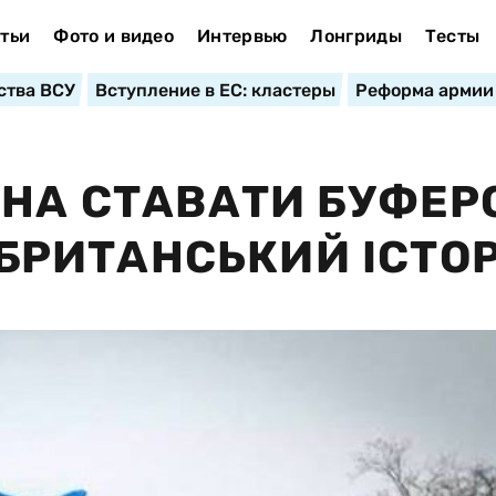
тьи
Фото и видео
Интервью
Лонгриды
Тесты
ства ВСУ
Вступление в ЕС: кластеры
Реформа армии
ННА СТАВАТИ БУФЕР
– БРИТАНСЬКИЙ ІСТО