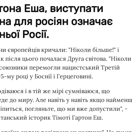
тона Еша, виступати
на для росіян означає
ьої Росії.
ни європейців кричали: "Ніколи більше!" і
ік після цього почалася Друга світова. "Ніколи
и союзники перемогли нацистський Третій
5-му році у Боснії і Герцеговині.
одіваюся і в тій же мірі сумніваюся, що
де до миру. Але навіть у навіть якщо наймен
іпиться, погляньте, що ми вже допустили", -
танський історик Тімоті Гартон Еш.