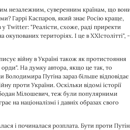
шим незалежним, суверенним країнам, що вон
и? Гаррі Каспаров, який знає Росію краще,
 Twitter: "Реалісти, схоже, раді приректи
а окупованих територіях. І це в XXIстолітті", -
писує війну в Україні також як протистояння
ї орди". На думку автора, якщо це так, то
и Володимира Путіна зараз більше відповідає
ійну проти України. Оскільки відомі історії
лободан Мілошевич, теж були популярними
рає на націоналізмі і давніх образах свого
алася і починалася розплата. Бути проти Путін