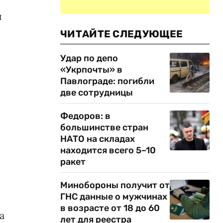
и
ЧИТАЙТЕ СЛЕДУЮЩЕЕ
Удар по депо
«Укрпочты» в
Павлограде: погибли
две сотрудницы
Федоров: в
большинстве стран
НАТО на складах
находится всего 5–10
ракет
Минобороны получит от
ГНС данные о мужчинах
в возрасте от 18 до 60
а
лет для реестра