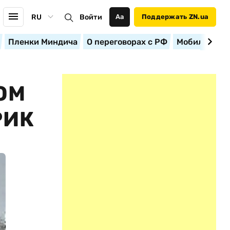
RU
Войти
Аа
Поддержать ZN.ua
Пленки Миндича
О переговорах с РФ
Мобилизация
ОМ
РИК