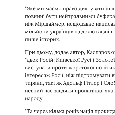
"Яке ми маємо право диктувати ін
повинні бути нейтральними буферам
ніж Міршаймер, нещодавно написав у
мільйони українців на долю в'язнів н
пише історик.
При цьому, додає автор, Каспаров о
"двох Росій: Київської Русі і Золото
виступати проти жорстокої політик
інтересам Росії, ніж підтримувати в
тирани, такі як Адольф Гітлер і С
певний час завдяки пропаганді, яка г
народу.
"Та через кілька років нація прокид