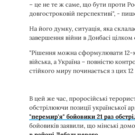
– це не те ж саме, що бути проти Рос
довгостроковій перспективі", - пиш
На його думку, ситуація, яка склала
завершення війни в Донбасі цілком
"Рішення можна сформулювати 12-м
війська, а Україна – повністю конт
стійкого миру починається з цих 12 
В цей же час, проросійські терор
обстрілюючи позиції української ар
"перемир'я" бойовики 21 раз обстр
бойовиків заявили, що мінські домо
в районі Дебальцевого.