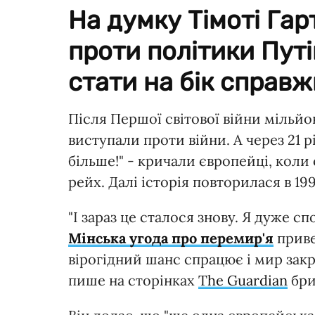
На думку Тімоті Гар
проти політики Путі
стати на бік справжн
Після Першої світової війни мільйо
виступали проти війни. А через 21 р
більше!" - кричали європейці, кол
рейх. Далі історія повторилася в 199
"І зараз це сталося знову. Я дуже сп
Мінська угода про перемир'я
приве
вірогідний шанс спрацює і мир закр
пише на сторінках
The
Guardian
бри