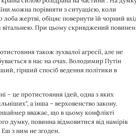
 країна силою розідрана на частини". На думк
аїни можна порівняти з ситуацією, коли
 лоба жертві, обіцяє повернути їй чорний вхі
ся вітальнею. При цьому скривджений повинен
тистояння також зухвалої агресії, але не
бувається в нас на очах. Володимир Путін
ший, гірший спосіб ведення політики в
ні – це протистояння ідей, одна з яких
льніших", а інша – верховенство закону.
шаймер вважає, що в цьому конфлікті
ого думку, повинна відмовитися від намірів
Еш з ним не згоден.