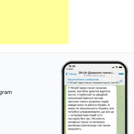
egram