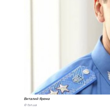
Виталий Ярема
© tsn.ua