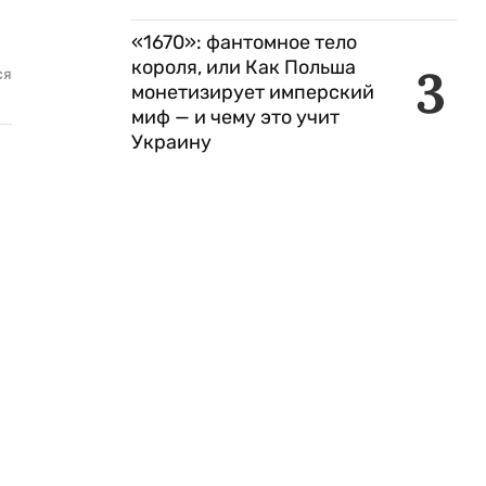
«1670»: фантомное тело
короля, или Как Польша
3
ся
монетизирует имперский
миф — и чему это учит
Украину