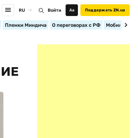
RU
Войти
Аа
Поддержать ZN.ua
Пленки Миндича
О переговорах с РФ
Мобилизация
НИЕ