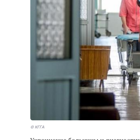
© КГГА