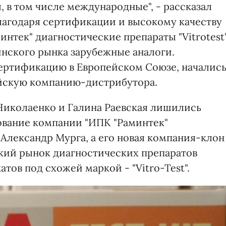
 в том числе международные", - рассказал
лагодаря сертификации и высокому качеству
нтек" диагностические препараты "Vitrotest
инского рынка зарубежные аналоги.
ертификацию в Европейском Союзе, началис
ейскую компанию-дистрибутора.
 Николаенко и Галина Раевская лишились
ование компании "ИПК "Раминтек"
Александр Мурга, а его новая компания-клон
кий рынок диагностических препаратов
ов под схожей маркой - "Vitro-Test".