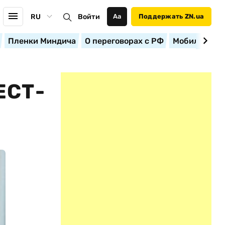
RU
Войти
Аа
Поддержать ZN.ua
Пленки Миндича
О переговорах с РФ
Мобилизация
ЕСТ-