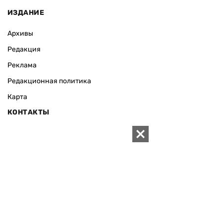
ИЗДАНИЕ
Архивы
Редакция
Реклама
Редакционная политика
Карта
КОНТАКТЫ
01010 Киев, ул. Князей Острожских, 19/1
Телефон редакции:
+380 (44) 280-04-85
Электронная почта редакции:
zn94@ukr.net
Электронная почта службы новостей:
editor@zn.ua
СОЦСЕТИ