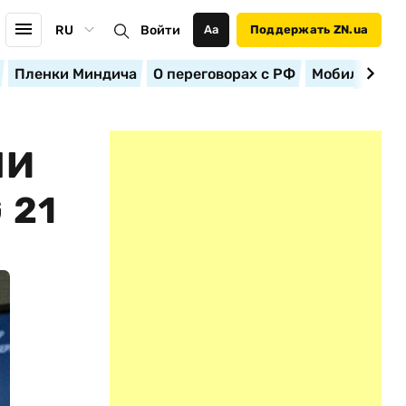
RU
Войти
Аа
Поддержать ZN.ua
Пленки Миндича
О переговорах с РФ
Мобилизация
ЛИ
 21