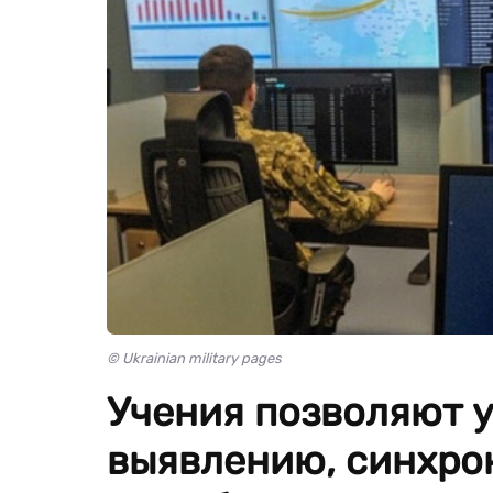
© Ukrainian military pages
Учения позволяют 
выявлению, синхро