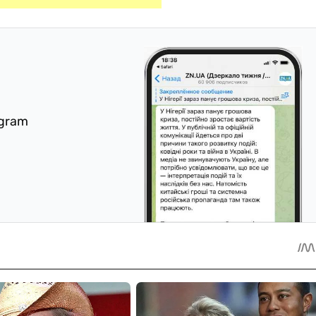
egram