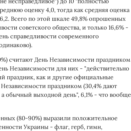
йне несправедливое") до 10 "полностью
реднюю оценку 4,0, тогда как средняя оценка
6,2. Всего по этой шкале 49,8% опрошенных
ости советского общества, и только 16,6% -
вень справедливости современного
одинаково).
0%) считают День Независимости праздником
ень Независимости для них - "действительно
ый праздник, как и другие официальные
ь Независимости праздником (30,4% дают
, а обычный выходной день", 6,1% - что вообще
нных (80-90%) выразили положительное
нности Украины - флаг, герб, гимн,