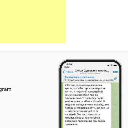
egram