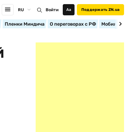
RU
Войти
Аа
Поддержать ZN.ua
Пленки Миндича
О переговорах с РФ
Мобилизация
Й