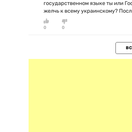
государственном языке ты или Гость
желчь к всему украинскому? Посл
0
0
ВС