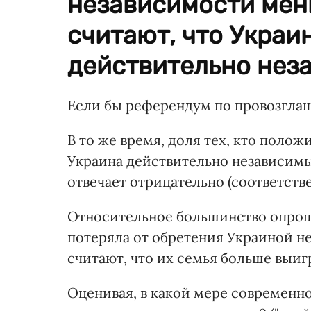
независимости мен
считают, что Украи
действительно нез
Если бы референдум по провозглаш
В то же время, доля тех, кто полож
Украина действительно независимым
отвечает отрицательно (соответстве
Относительное большинство опрош
потеряла от обретения Украиной нез
считают, что их семья больше выиг
Оценивая, в какой мере современн