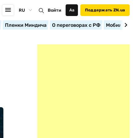
RU
Войти
Аа
Поддержать ZN.ua
Пленки Миндича
О переговорах с РФ
Мобилизация