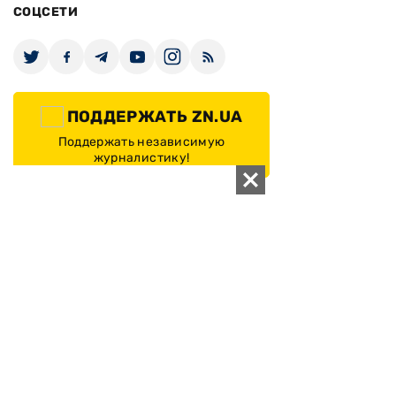
Архивы
Редакция
Реклама
Редакционная политика
Карта
КОНТАКТЫ
01010 Киев, ул. Князей Острожских, 19/1
Телефон редакции:
+380 (44) 280-04-85
Электронная почта редакции:
zn94@ukr.net
Электронная почта службы новостей:
editor@zn.ua
СОЦСЕТИ