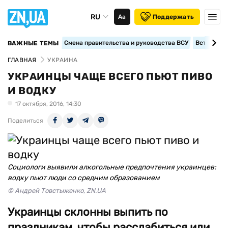
RU
Аа
Поддержать
Смена правительства и руководства ВСУ
Вступление
ВАЖНЫЕ ТЕМЫ
ГЛАВНАЯ
УКРАИНА
УКРАИНЦЫ ЧАЩЕ ВСЕГО ПЬЮТ ПИВО
И ВОДКУ
17 октября, 2016, 14:30
Поделиться
Социологи выявили алкогольные предпочтения украинцев:
водку пьют люди со средним образованием
© Андрей Товстыженко, ZN.UA
Украинцы склонны выпить по
праздникам, чтобы расслабиться или