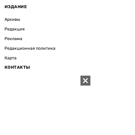
ИЗДАНИЕ
Архивы
Редакция
Реклама
Редакционная политика
Карта
КОНТАКТЫ
01010 Киев, ул. Князей Острожских, 19/1
Телефон редакции:
+380 (44) 280-04-85
Электронная почта редакции:
zn94@ukr.net
Электронная почта службы новостей:
editor@zn.ua
СОЦСЕТИ