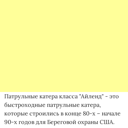
Патрульные катера класса "Айленд" - это
быстроходные патрульные катера,
которые строились в конце 80-х – начале
90-х годов для Береговой охраны США.