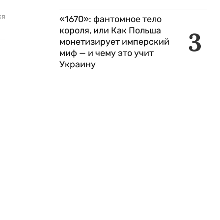
ся
«1670»: фантомное тело
короля, или Как Польша
3
монетизирует имперский
миф — и чему это учит
Украину