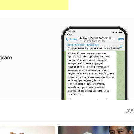
egram