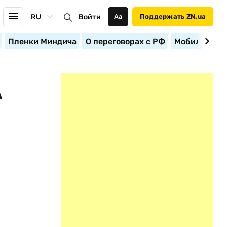
RU
Войти
Аа
Поддержать ZN.ua
Пленки Миндича
О переговорах с РФ
Мобилизация
А