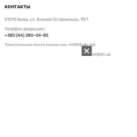
КОНТАКТЫ
01010 Киев, ул. Князей Острожских, 19/1
Телефон редакции:
+380 (44) 280-04-85
Электронная почта редакции:
zn94@ukr.net
Электронная почта службы новостей:
editor@zn.ua
СОЦСЕТИ
ПОДДЕРЖАТЬ ZN.UA
Поддержать независимую
журналистику!
ЗЕРКАЛО НЕДЕЛИ
не подводим с 1994-го года