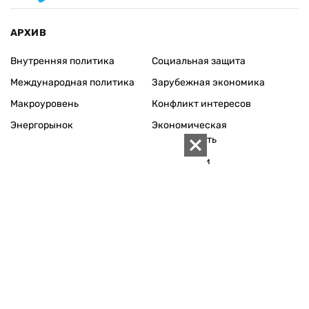
АРХИВ
Внутренняя политика
Социальная защита
Международная политика
Зарубежная экономика
Макроуровень
Конфликт интересов
Энергорынок
Экономическая
безопасность
Приватизация
Персоналии
Экономика регионов
Социум
Наука
История
Технологии
Круг семьи
Среда обитания
Туризм
Церковь
Собственность
Культура