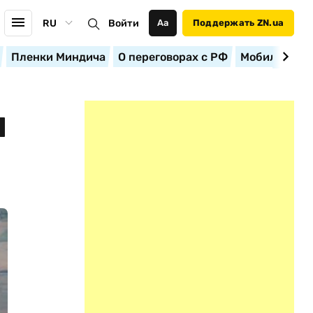
RU
Войти
Аа
Поддержать ZN.ua
Пленки Миндича
О переговорах с РФ
Мобилизация
Ы