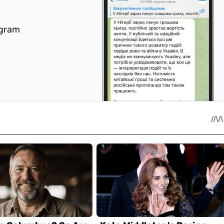
egram