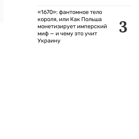
«1670»: фантомное тело
короля, или Как Польша
3
монетизирует имперский
миф — и чему это учит
Украину