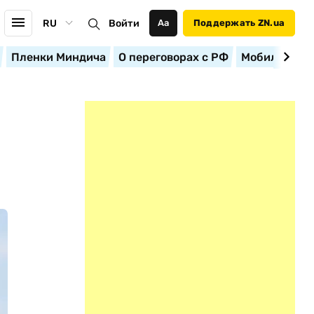
RU
Войти
Аа
Поддержать ZN.ua
Пленки Миндича
О переговорах с РФ
Мобилизация