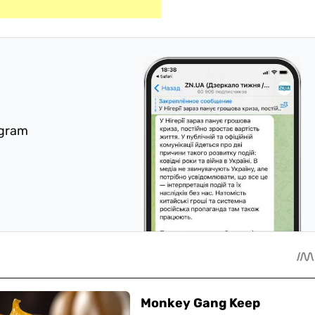
egram