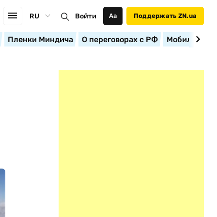
RU
Войти
Аа
Поддержать ZN.ua
Пленки Миндича
О переговорах с РФ
Мобилизация
Е