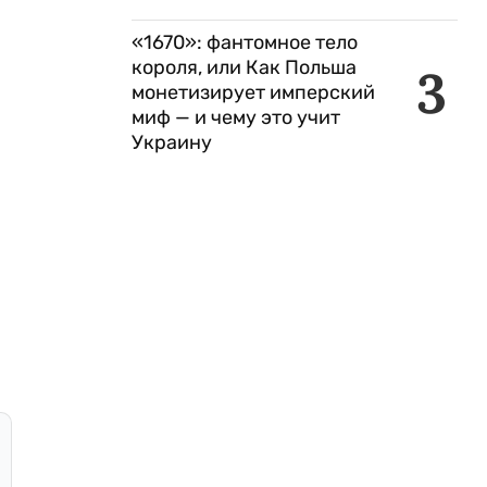
«1670»: фантомное тело
короля, или Как Польша
3
монетизирует имперский
миф — и чему это учит
Украину