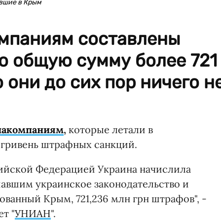
вшие в Крым
мпаниям составлены
ю общую сумму более 721
 они до сих пор ничего н
иакомпаниям
,
которые летали в
 гривень штрафных санкций.
сийской Федерацией Украина начислила
авшим украинское законодательство и
ванный Крым, 721,236 млн грн штрафов", -
т "
УНИАН
".