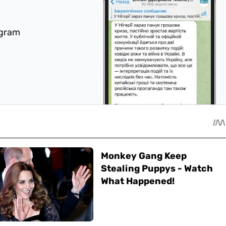
egram