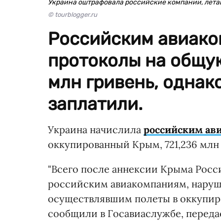
Украина оштрафовала российские компании, лета
© tourblogger.ru
Российским авиако
протоколы на общу
млн гривень, однако
заплатили.
Украина начислила
российским ав
оккупированный Крым, 721,236 млн
"Всего после аннексии Крыма Рос
российским авиакомпаниям, наруш
осуществлявшим полеты в оккупиро
сообщили в Госавиаслужбе, передае