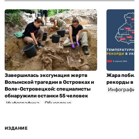
Завершилась эксгумация жертв
Жара побил
Волынской трагедии в Островках и
рекорды в 1
Воле-Островецкой: специалисты
Инфографик
обнаружили останки 55 человек
Инфографика
Обновлено
ИЗДАНИЕ