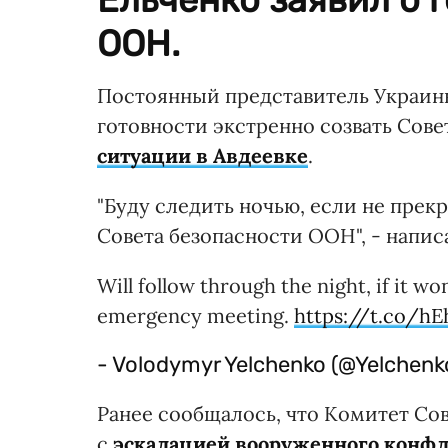
ООН.
Постоянный представитель Украин
готовности экстренно созвать Сов
ситуации в Авдеевке
.
"Буду следить ночью, если не прекр
Совета безопасности ООН", - написа
Will follow through the night, if it w
emergency meeting.
https://t.co/h
- Volodymyr Yelchenko (@Yelchen
Ранее сообщалось, что Комитет Со
с
эскалацией вооруженного конфл