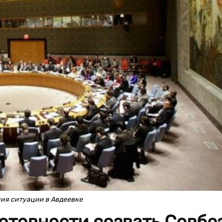
ния ситуации в Авдеевке
готовности созвать Совбе