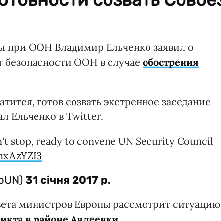
ы при ООН Владимир Ельченко заявил о
ет безопасности ООН в случае
обострения
атится, готов созвать экстренное заседание
л Ельченко в Twitter.
on't stop, ready to convene UN Security Council
EhxAzYZI3
koUN)
31 січня 2017 р.
вета министров Европы рассмотрит ситуацию
икта в районе Авдеевки
.