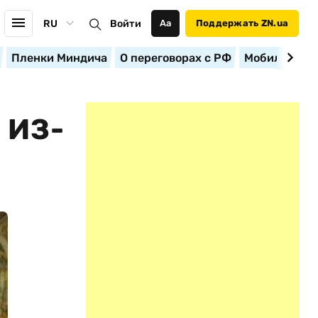
RU
Войти
Аа
Поддержать ZN.ua
Пленки Миндича
О переговорах с РФ
Мобилизация
 ИЗ-