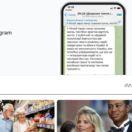
egram