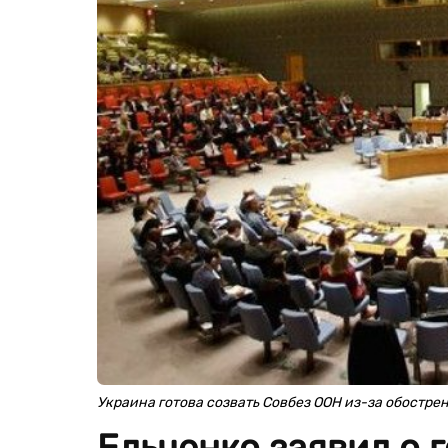
Украина готова созвать Совбез ООН из-за обостре
Ельченко заявил о 