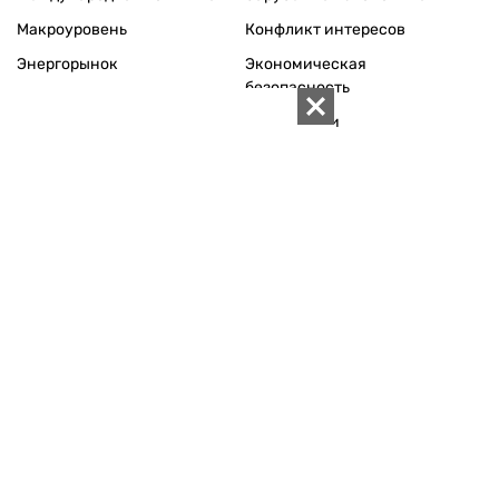
Макроуровень
Конфликт интересов
Энергорынок
Экономическая
безопасность
Приватизация
Персоналии
Экономика регионов
Социум
Наука
История
Технологии
Круг семьи
Среда обитания
Туризм
Церковь
Собственность
Культура
Использование материалов «ZN.UA» разрешается при
условии ссылки на «ZN.UA».
Для интернет-изданий обязательна прямая, открытая для
поисковых систем, гиперссылка в первом абзаце на
конкретный материал.