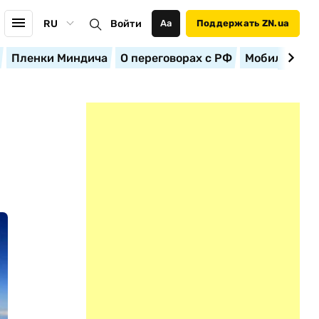
RU
Войти
Аа
Поддержать ZN.ua
Пленки Миндича
О переговорах с РФ
Мобилизация