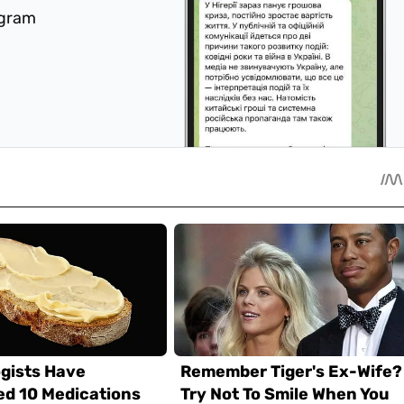
egram