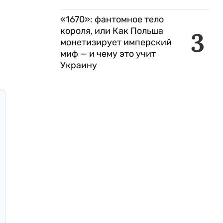
«1670»: фантомное тело
короля, или Как Польша
3
монетизирует имперский
миф — и чему это учит
Украину