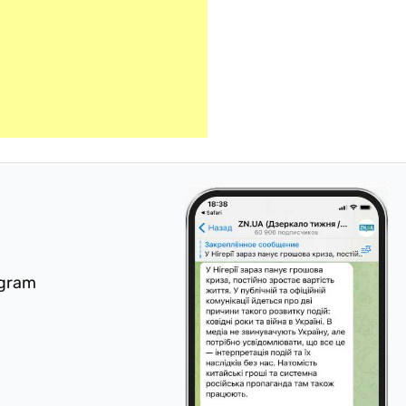
egram