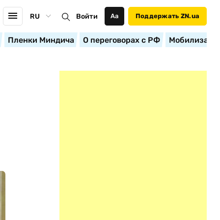
RU
Войти
Аа
Поддержать ZN.ua
Пленки Миндича
О переговорах с РФ
Мобилизация