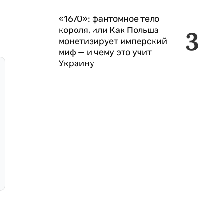
«1670»: фантомное тело
короля, или Как Польша
3
монетизирует имперский
миф — и чему это учит
Украину