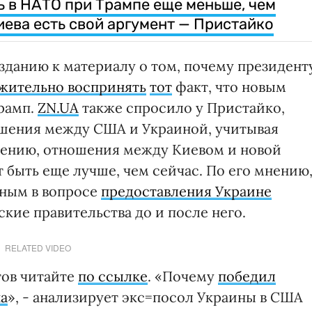
 в НАТО при Трампе еще меньше, чем
иева есть свой аргумент — Пристайко
зданию к материалу о том, почему президент
жительно воспринять
тот
факт, что новым
Трамп.
ZN.UA
также спросило у Пристайко,
ошения между США и Украиной, учитывая
мнению, отношения между Киевом и новой
 быть еще лучше, чем сейчас. По его мнению
ьным в вопросе
предоставления Украине
ские правительства до и после него.
RELATED VIDEO
тов читайте
по ссылке
. «Почему
победил
на
», - анализирует экс=посол Украины в США