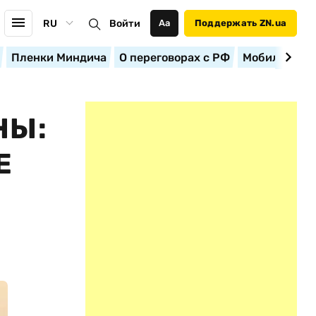
RU
Войти
Аа
Поддержать ZN.ua
Пленки Миндича
О переговорах с РФ
Мобилизация
НЫ:
Е