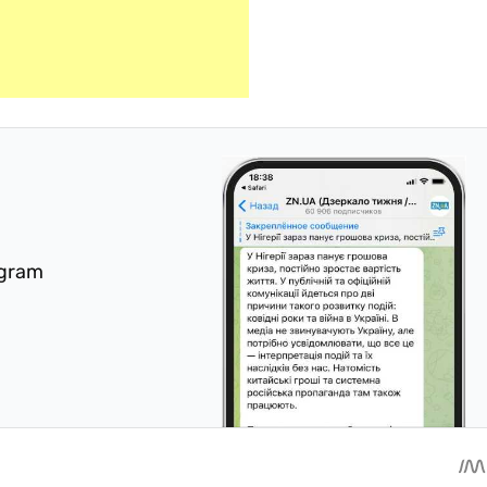
egram