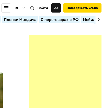
RU
Войти
Аа
Поддержать ZN.ua
Пленки Миндича
О переговорах с РФ
Мобилизация