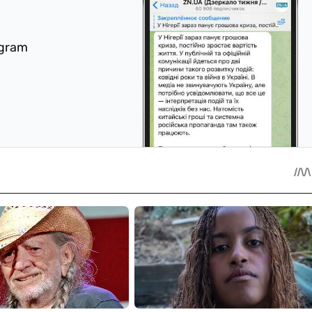
egram