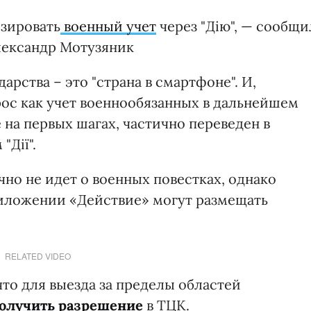
зировать
военный учет
через "Дію", — сообщи
лександр Мотузяник
арства – это "страна в смартфоне". И,
прос как учет военнообязанных в дальнейшем
 на первых шагах, частично переведен в
Дії".
но не идет о военных повестках, однако
риложении «Действие» могут размещать
RELATED VIDEO
что для выезда за пределы областей
олучить разрешение
в ТЦК.