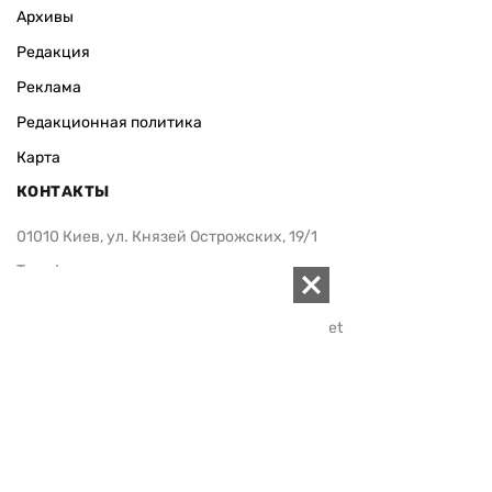
Архивы
Редакция
Реклама
Редакционная политика
Карта
КОНТАКТЫ
01010 Киев, ул. Князей Острожских, 19/1
Телефон редакции:
+380 (44) 280-04-85
Электронная почта редакции:
zn94@ukr.net
Электронная почта службы новостей:
editor@zn.ua
СОЦСЕТИ