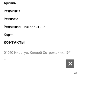
Архивы
Редакция
Реклама
Редакционная политика
Карта
КОНТАКТЫ
01010 Киев, ул. Князей Острожских, 19/1
Телефон редакции:
+380 (44) 280-04-85
Электронная почта редакции:
zn94@ukr.net
Электронная почта службы новостей:
editor@zn.ua
СОЦСЕТИ