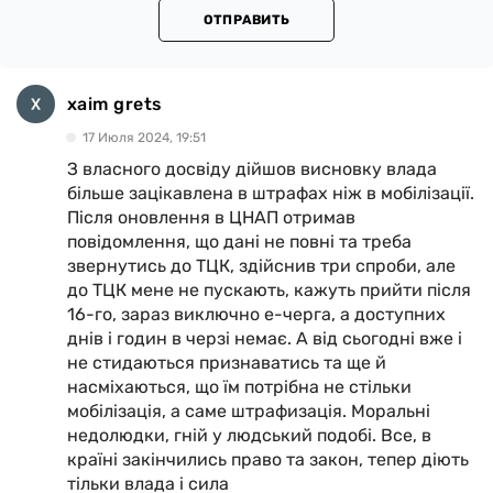
ОТПРАВИТЬ
xaim grets
17 Июля 2024, 19:51
З власного досвіду дійшов висновку влада
більше зацікавлена в штрафах ніж в мобілізації.
Після оновлення в ЦНАП отримав
повідомлення, що дані не повні та треба
звернутись до ТЦК, здійснив три спроби, але
до ТЦК мене не пускають, кажуть прийти після
16-го, зараз виключно е-черга, а доступних
днів і годин в черзі немає. А від сьогодні вже і
не стидаються признаватись та ще й
насміхаються, що їм потрібна не стільки
мобілізація, а саме штрафизація. Моральні
недолюдки, гній у людський подобі. Все, в
країні закінчились право та закон, тепер діють
тільки влада і сила