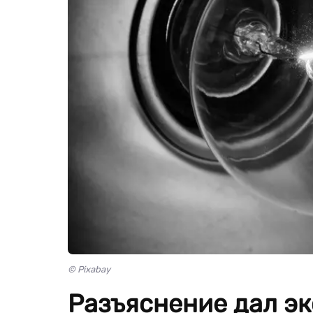
© Pixabay
Разъяснение дал эк