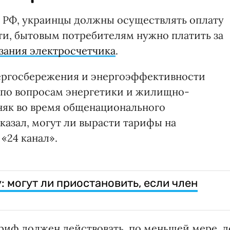
а РФ, украинцы должны осуществлять оплату
ти, бытовым потребителям нужно платить за
зания электросчетчика
.
нергосбережения и энергоэффективности
 по вопросам энергетики и жилищно-
няк во время общенационального
казал, могут ли вырасти тарифы на
«24 канал».
 могут ли приостановить, если член
риф должен действовать, по меньшей мере, д