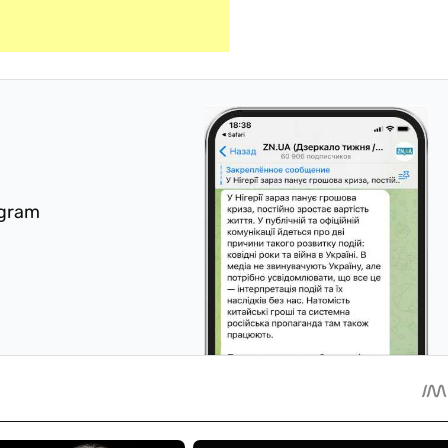
egram