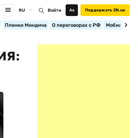
RU
Войти
Аа
Поддержать ZN.ua
Пленки Миндича
О переговорах с РФ
Мобилизация
ИЯ: