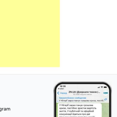
egram