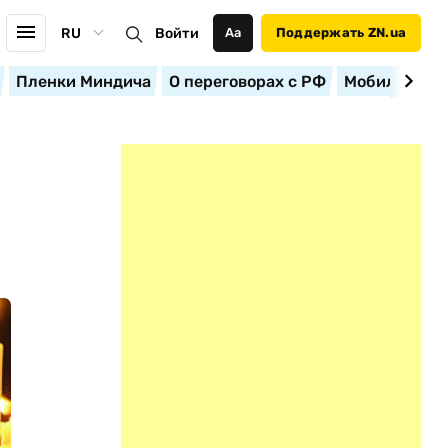
RU
Войти
Аа
Поддержать ZN.ua
Пленки Миндича
О переговорах с РФ
Мобилизация