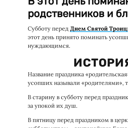
В этот день помин
родственников и бл
Субботу перед
Днем Святой Трои
этот день принято поминать усопш
нуждающимся.
ИСТОРИ
Название праздника «родительская» 
усопших называли «родителями», то
В старину в субботу перед праздн
за упокой их душ.
В пятницу перед праздником в церк