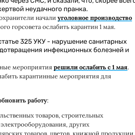
о через СМС, и сказали, что, скорее всего
жертвой неудачного пранка.
охранители начали
уголовное производство
го горсовета ослабить карантин 1 мая.
статье 325 УКУ - нарушение санитарных
едотвращения инфекционных болезней и
инные мероприятия
решили ослабить с 1 мая
.
лабить карантинные мероприятия для
обновить работу
:
льственных товаров, строительных
 электрооборудования, других
лярских товаров, цветов, книжной продукции