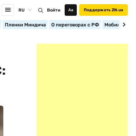
RU
Войти
Аа
Поддержать ZN.ua
Пленки Миндича
О переговорах с РФ
Мобилизация
: