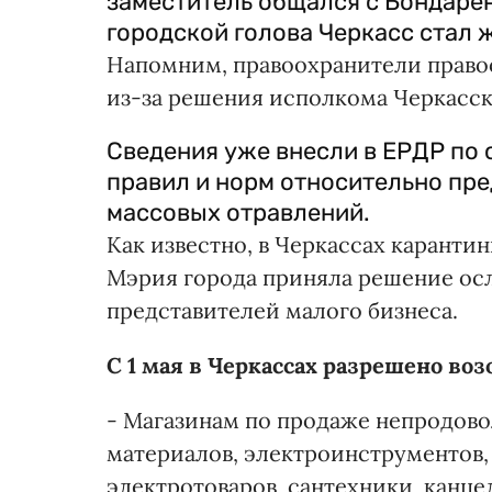
заместитель общался с Бондаренк
городской голова Черкасс стал 
Напомним, правоохранители право
из-за решения исполкома Черкасско
Сведения уже внесли в ЕРДР по 
правил и норм относительно пр
массовых отравлений.
Как известно, в Черкассах карант
Мэрия города приняла решение ос
представителей малого бизнеса.
С 1 мая в Черкассах разрешено воз
- Магазинам по продаже непродово
материалов, электроинструментов,
электротоваров, сантехники, канце