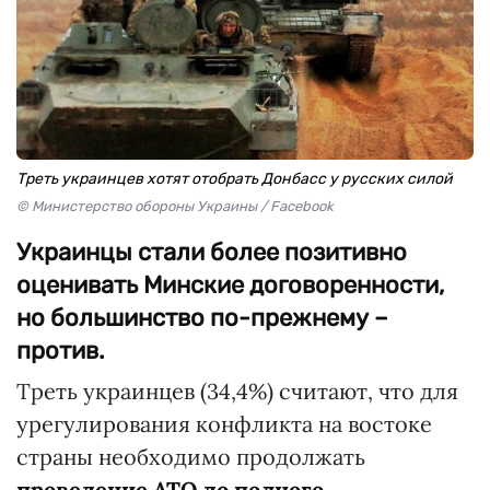
Треть украинцев хотят отобрать Донбасс у русских силой
© Министерство обороны Украины / Facebook
Украинцы стали более позитивно
оценивать Минские договоренности,
но большинство по-прежнему –
против.
Треть украинцев (34,4%) считают, что для
урегулирования конфликта на востоке
страны необходимо продолжать
проведение АТО до полного