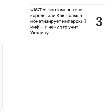
«1670»: фантомное тело
короля, или Как Польша
3
монетизирует имперский
миф — и чему это учит
Украину