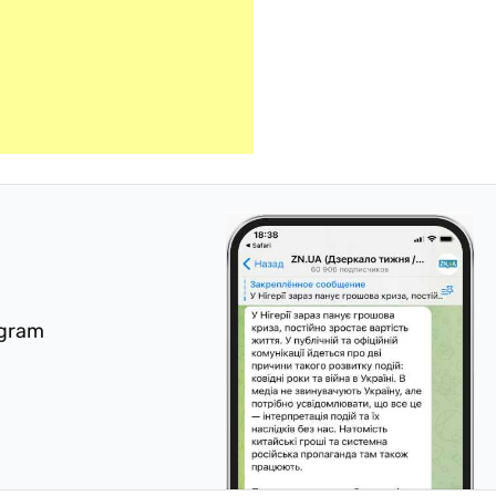
egram