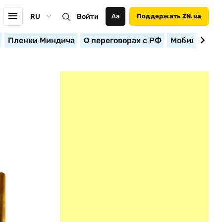
RU
Войти
Аа
Поддержать ZN.ua
Пленки Миндича
О переговорах с РФ
Мобилизация