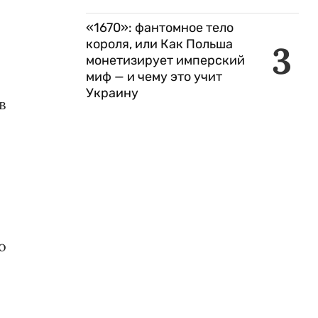
«1670»: фантомное тело
короля, или Как Польша
3
монетизирует имперский
миф — и чему это учит
Украину
в
о