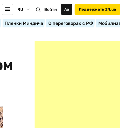
RU
Войти
Аа
Поддержать ZN.ua
Пленки Миндича
О переговорах с РФ
Мобилизация
ОМ