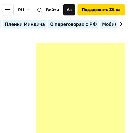
RU
Войти
Аа
Поддержать ZN.ua
Пленки Миндича
О переговорах с РФ
Мобилизация