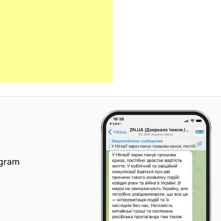
egram