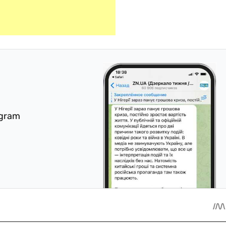
egram