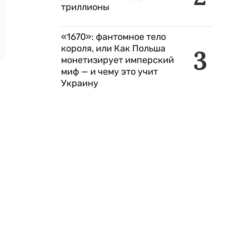
триллионы
«1670»: фантомное тело
короля, или Как Польша
3
монетизирует имперский
миф — и чему это учит
Украину