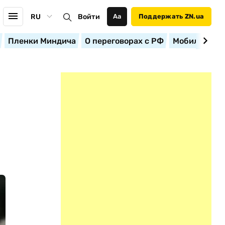
RU
Войти
Аа
Поддержать ZN.ua
Пленки Миндича
О переговорах с РФ
Мобилизация