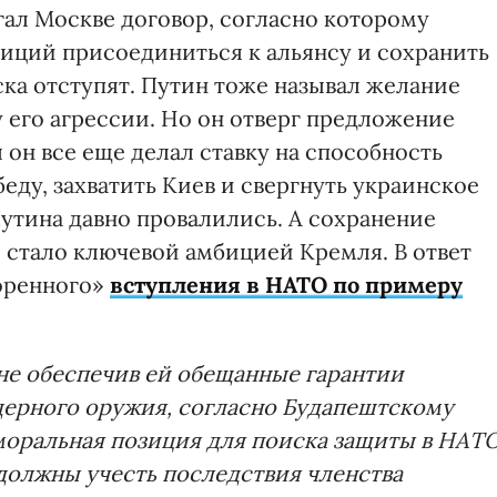
гал Москве договор, согласно которому
биций присоединиться к альянсу и сохранить
ска отступят. Путин тоже называл желание
 его агрессии. Но он отверг предложение
 он все еще делал ставку на способность
ду, захватить Киев и свергнуть украинское
утина давно провалились. А сохранение
 стало ключевой амбицией Кремля. В ответ
коренного»
вступления в НАТО по примеру
 не обеспечив ей обещанные гарантии
ядерного оружия, согласно Будапештскому
моральная позиция для поиска защиты в НАТО
должны учесть последствия членства