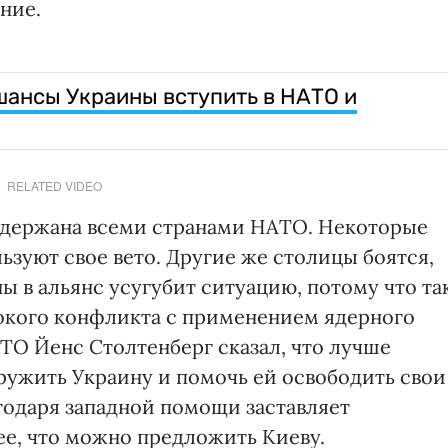
ание.
ы шансы Украины вступить в НАТО и
RELATED VIDEO
оддержана всеми странами НАТО. Некоторые
льзуют свое вето. Другие же столицы боятся,
ы в альянс усугубит ситуацию, потому что та
окого конфликта с применением ядерного
ТО Йенс Столтенберг сказал, что лучше
ружить Украину и помочь ей освободить свои
годаря западной помощи заставляет
ее, что можно предложить Киеву.