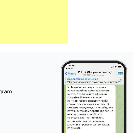
egram