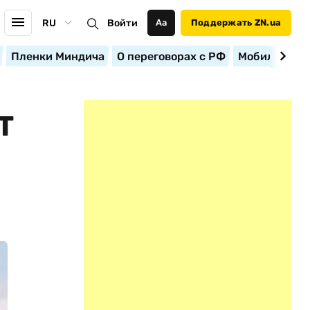
RU
Войти
Аа
Поддержать ZN.ua
Пленки Миндича
О переговорах с РФ
Мобилизация
Т