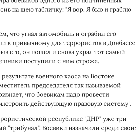
ира боевиков одного из его подчиненных
ив на шею табличку: "Я вор. Я бью и граблю
ем, что угнал автомобиль и ограбил его
ли к привычному для террористов в Донбассе
ыв его, он пошел и снова украл тот самый
ешники поступили с ним строже.
 результате военного хаоса на Востоке
меститель председателя так называемой
изнает, что боевикам надо провести
 выстроить действующую правовую систему".
ррористической республике "ДНР" уже три
ый "трибунал". Боевики назначили среди свои