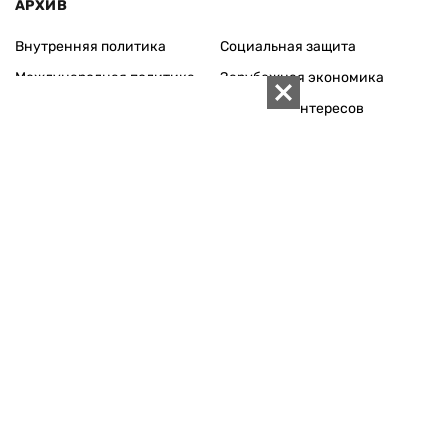
АРХИВ
Внутренняя политика
Социальная защита
Международная политика
Зарубежная экономика
Макроуровень
Конфликт интересов
Энергорынок
Экономическая
безопасность
Приватизация
Персоналии
Экономика регионов
Социум
Наука
История
Технологии
Круг семьи
Среда обитания
Туризм
Церковь
Собственность
Культура
Использование материалов «ZN.UA» разрешается при