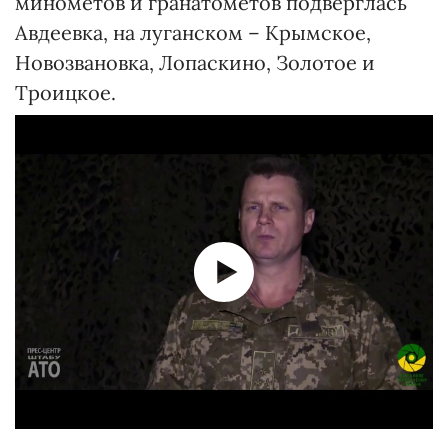
минометов и гранатометов подверглась
Авдеевка, на луганском – Крымское,
Новозвановка, Лопаскино, Золотое и
Троицкое.