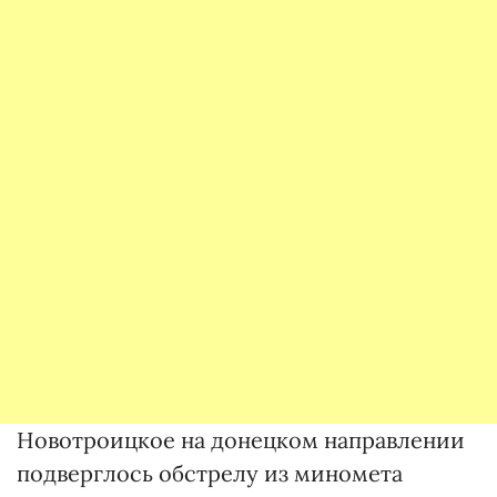
Новотроицкое на донецком направлении
подверглось обстрелу из миномета