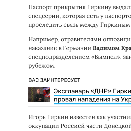
Паспорт прикрытия Гиркину выдали
спецсерии, которая есть у паспор
проследить связь между Гиркиным 
Например, отравителями оппозиц
наказание в Германии
Вадимом Кр
спецподразделением «Вымпел», з
рубежом.
ВАС ЗАИНТЕРЕСУЕТ
Эксглаварь «ДНР» Гирки
провал нападения на Ук
Игорь Гиркин известен как участн
оккупации Россией части Донецкой