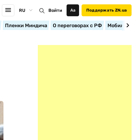
RU
Войти
Аа
Поддержать ZN.ua
Пленки Миндича
О переговорах с РФ
Мобилизация