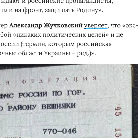
рждают и российские пропагандисты,
тили на фронт, защищать Родину».
гер
Александр Жучковский
уверяет
, что «экс
обой «никаких политических целей» и не
россии (термин, которым российская
чные области Украины – ред.)».