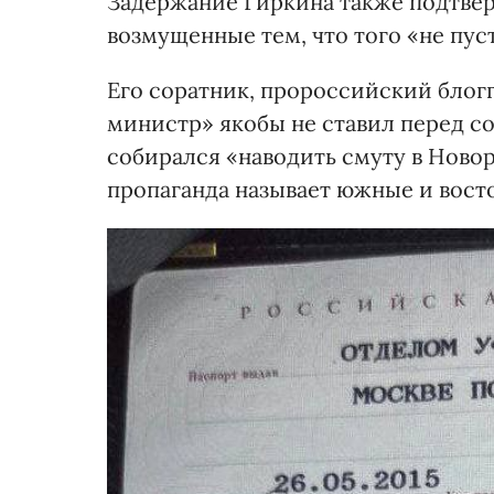
Задержание Гиркина также подтве
возмущенные тем, что того «не пус
Его соратник, пророссийский блог
министр» якобы не ставил перед с
собирался «наводить смуту в Ново
пропаганда называет южные и восто