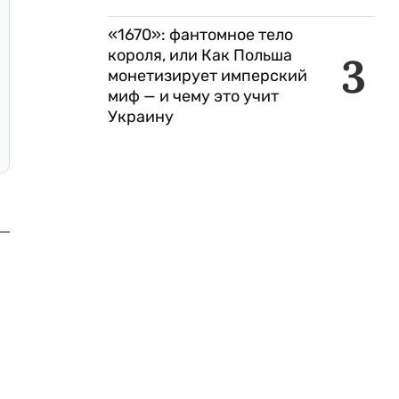
«1670»: фантомное тело
короля, или Как Польша
3
монетизирует имперский
миф — и чему это учит
Украину