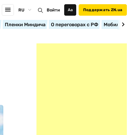
RU
Войти
Аа
Поддержать ZN.ua
Пленки Миндича
О переговорах с РФ
Мобилизация