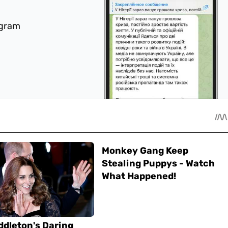
egram