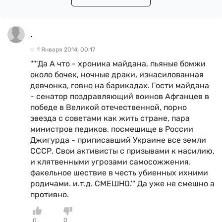
.
1 Января 2014, 00:17
'''''Да А что - хроника майдана, пьяные бомжи
около бочек, ночные драки, изнасилованная
девчонка, говно на барикадах. Гости майдана
- сенатор поздравляющий воинов Афганцев в
победе в Великой отечественной, порно
звезда с советами как жить стране, пара
министров педиков, посмешище в России
Джигурда - приписавший Украине все земли
СССР. Свои активисты с призывами к насилию,
и клятвенными угрозами самосожжения.
факельное шествие в честь убиенных ихними
родичами. и.т.д. СМЕШНО.''' Да уже не смешно а
противно.
0
0