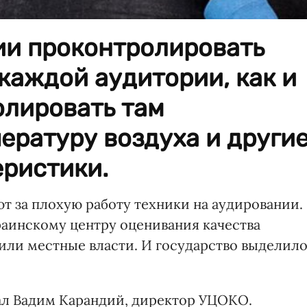
ии проконтролировать
 каждой аудитории, как и
олировать там
ературу воздуха и други
еристики.
т за плохую работу техники на аудировании.
раинскому центру оценивания качества
вили местные власти. И государство выделил
ал Вадим Карандий, директор УЦОКО.