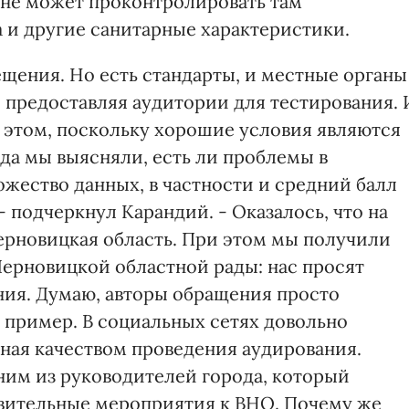
и не может проконтролировать там
а и другие санитарные характеристики.
ещения. Но есть стандарты, и местные органы
 предоставляя аудитории для тестирования. 
 этом, поскольку хорошие условия являются
да мы выясняли, есть ли проблемы в
жество данных, в частности и средний балл
- подчеркнул Карандий. - Оказалось, что на
Черновицкая область. При этом мы получили
ерновицкой областной рады: нас просят
ния. Думаю, авторы обращения просто
 пример. В социальных сетях довольно
ьная качеством проведения аудирования.
дним из руководителей города, который
овительные мероприятия к ВНО. Почему же