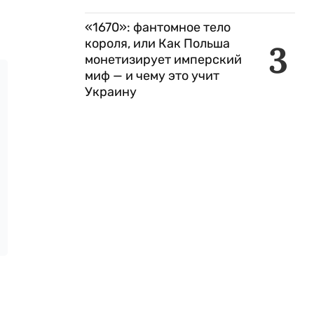
«1670»: фантомное тело
короля, или Как Польша
3
монетизирует имперский
миф — и чему это учит
Украину