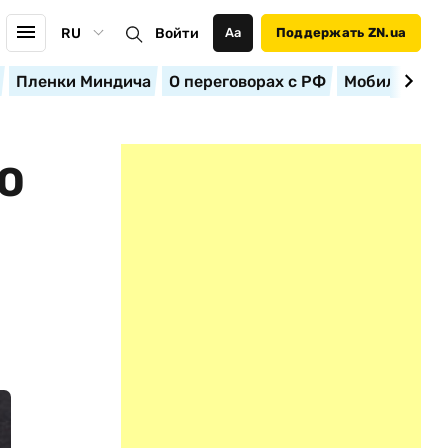
RU
Войти
Аа
Поддержать ZN.ua
Пленки Миндича
О переговорах с РФ
Мобилизация
О