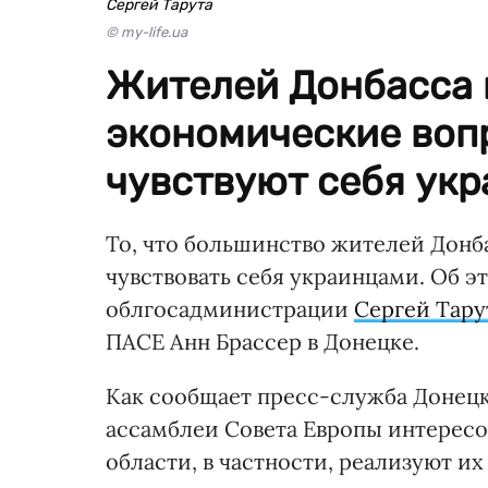
Сергей Тарута
© my-life.ua
Жителей Донбасса 
экономические вопр
чувствуют себя укр
То, что большинство жителей Донб
чувствовать себя украинцами. Об 
облгосадминистрации
Сергей Тар
ПАСЕ Анн Брассер в Донецке.
Как сообщает пресс-служба Донец
ассамблеи Совета Европы интересов
области, в частности, реализуют их