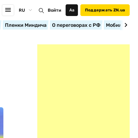
RU
Войти
Аа
Поддержать ZN.ua
Пленки Миндича
О переговорах с РФ
Мобилизация