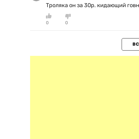
Троляка он за 30р. кидающий говн
0
0
ВС