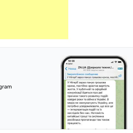
egram