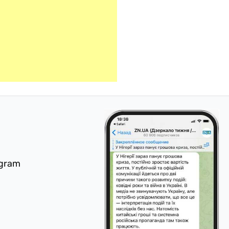
egram