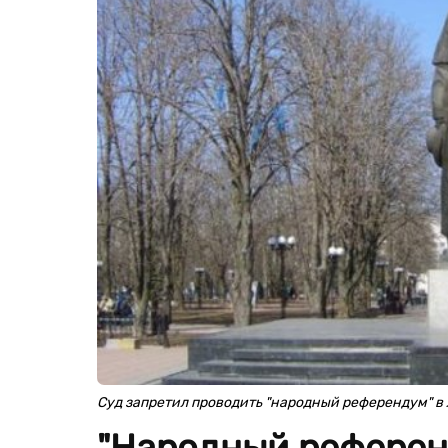
Суд запретил проводить "народный референдум" в
"Народный референ