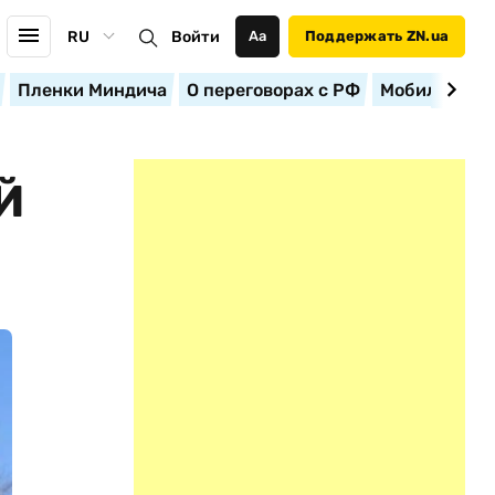
RU
Войти
Аа
Поддержать ZN.ua
Пленки Миндича
О переговорах с РФ
Мобилизация
Й