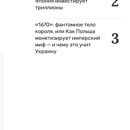
2
Япония инвестирует
триллионы
«1670»: фантомное тело
короля, или Как Польша
3
монетизирует имперский
миф — и чему это учит
Украину