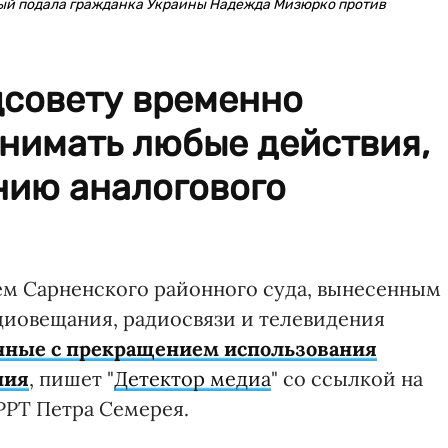
рый подала гражданка Украины Надежда Мизюрко против
цсовету временно
нимать любые действия,
нию аналогового
ем Сарненского районного суда, вынесенным
адиовещания, радиосвязи и телевидения
анные с прекращением использования
ния
, пишет "
Детектор медиа
" со ссылкой на
РРТ Петра Семерея.