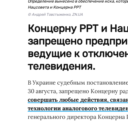
Определение вынесено в обеспечение иска, кото
Нацсовета и Концерна РРТ
© Андрей Товстыженко, ZN.UA
Концерну РРТ и На
запрещено предпри
ведущие к отключе
телевидения.
В Украине судебным постановлени
30 августа, запрещено Концерну р
совершать любые действия, связ
технологии аналогового телевиде
генерального директора Концерна 