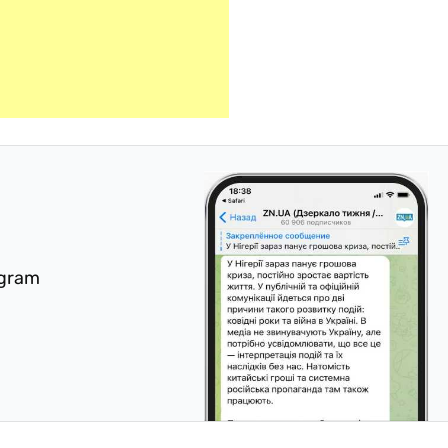
egram