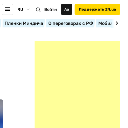
RU
Войти
Аа
Поддержать ZN.ua
Пленки Миндича
О переговорах с РФ
Мобилизация