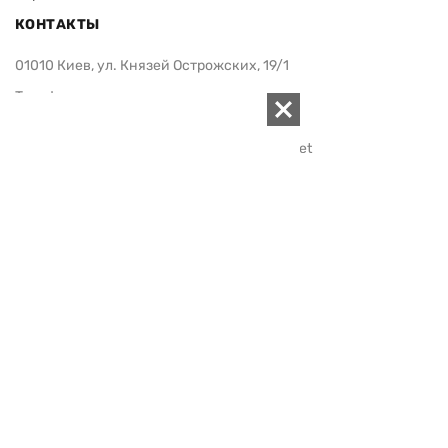
КОНТАКТЫ
01010 Киев, ул. Князей Острожских, 19/1
Телефон редакции:
+380 (44) 280-04-85
Электронная почта редакции:
zn94@ukr.net
Электронная почта службы новостей:
editor@zn.ua
СОЦСЕТИ
ПОДДЕРЖАТЬ ZN.UA
Поддержать независимую
журналистику!
ЗЕРКАЛО НЕДЕЛИ
не подводим с 1994-го года