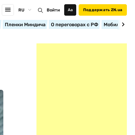
RU
Войти
Аа
Поддержать ZN.ua
Пленки Миндича
О переговорах с РФ
Мобилизация
О