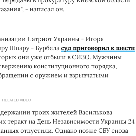
зания", - написал он.
рганизации Патриот Украины - Игоря
иру Шпару - Бурбела
суд приговорил к шести
которых они уже отбыли в СИЗО. Мужчины
 свержению конституционного порядка,
обращении с оружием и взрывчатыми
RELATED VIDEO
 задержании троих жителей Василькова
их теракт на День Независимости Украины 24
жанных отпустили. Однако позже СБУ снова