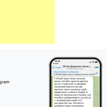
egram