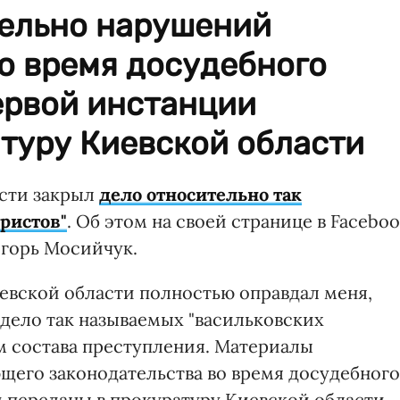
ельно нарушений
о время досудебного
ервой инстанции
туру Киевской области
сти закрыл
дело относительно так
ристов"
. Об этом на своей странице в Facebo
Игорь Мосийчук.
евской области полностью оправдал меня,
 дело так называемых "васильковских
м состава преступления. Материалы
его законодательства во время досудебного
и переданы в прокуратуру Киевской области