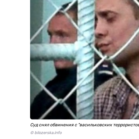
Суд снял обвинения с "васильковских террористо
© bilozerska.info